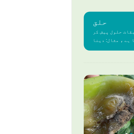
حلق
قات حلول پیش کر