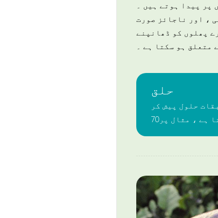
ں پر پیدا ہوتے ہیں ۔
ی ، اور ناجائز صورت
ورے پھلوں کو ڈھانپنے
ے متعلق ہو سکتا ہے ۔
حلق
قات حلول پیش کر