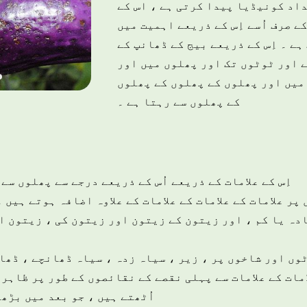
اد کونیڈیا پیدا کرتی ہے ، اس کے
کے صرف اُسے اِس کے ذریعے اہمیت میں
ے ۔ اِس کے ذریعے بیج کے ڈھانپ کے
 اور ٹوٹوں تک اور پھلوں میں اور
میں اور پھلوں کے پھلوں کے پھلوں
کے پھلوں سے رہتا ہے ۔
اِس کے علامات کے ذریعے اُس کے ذریعے درجے سے پھلوں سے
پر علامات کے علامات کے علامات کے علاوہ اضافہ ہوتے ہیں
دہ یا کم ، اور زیتون کے زیتون اور زیتون کی ، زیتون ا
وں اور شاخوں پر ، زیر ، سیاہ زدہ ، سیاہ ڈھانچے ، ڈھا
مات کے علامات سے پہلی نقصے کے نقائصوں کے طور پر ظاہر 
اُٹھتے ہیں ، جو بعد میں بڑھ