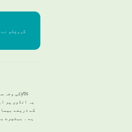
گروچکو نے ب
ہے ۔ بہتیرے بی