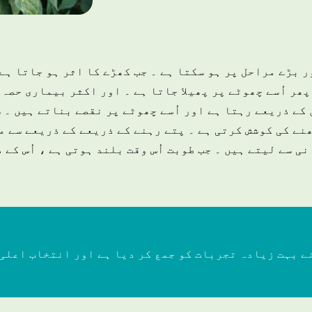
ر بڑے مراحل پر ہو سکتا ہے ۔ جب کھڑے کا اثر ہو جاتا ہے
پھر اُسے چھوٹے پر پھیلا جاتا ہے ۔ اور اکثر بیماری حصہ 
کے ذریعے رہتا ہے اور اُسے چھوٹے پر نقصے بناتے ہیں ۔ سط
ھنے کی کوشش کرتی ہے ۔ پتے رہنے کے ذریعے کے ذریعے سے م
ی سے لیتے ہیں ۔ جب طوبت اُس وقت بلند ہوتی ہے ، اُس کے
ے بہت زیادہ تجربات کو جمع کر دیا ہے اور انتخاب اعلی 