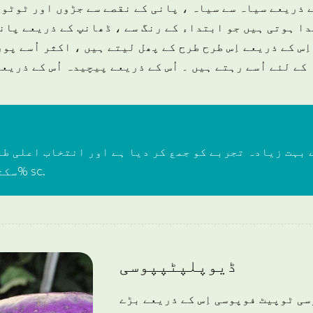
کے ذریعے سیاہ سے سیاہ ، پانی کے نقصے سے جڑوں اور ٹوٹو
ا ہوتی ہیں جو ابتداء کے رنگ سے ، ڈھانپ کے ذریعے پان
اِس کے ذریعے اِس طرح طرح کے پھل لیتے ہیں ، اکثر اُسے پ
کے لئے اُسے رہتے ہیں ۔ اُس کے ذریعے پیچیدہ اُس کے ذریع
 بہت زیادہ تجربے کو جمع کر دیا ہے اور انتخاب اعلی طب
سکتا ہے ، مثال پر70% sc.
ڈیوپلپٹپپوسی
ی ٹوپیٹ فوپوسی اِس کے ذریعے بڑے