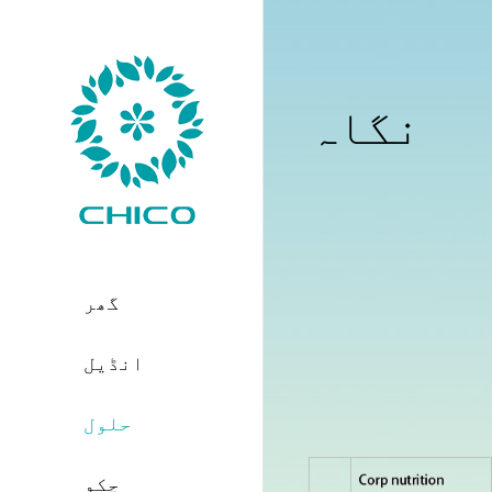
نگاہ
گھر
انڈیل
حلول
چکو