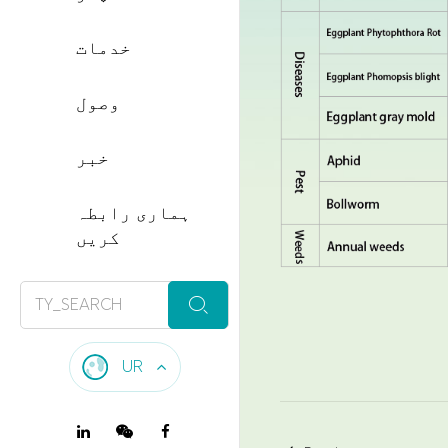
خدمات
وصول
خبر
ہماری رابطہ
کریں

UR