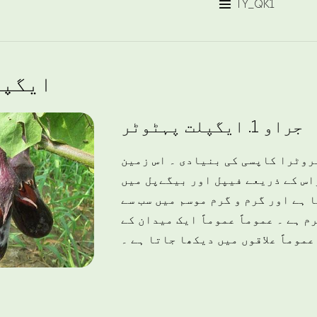
TY_QK1

ایگپل
جراو 1. ایگپلت پہٹوٹر
وٹرا کاپسی کی بنیادی ۔ اس زمین
اس کے ذریعے فیپل اور بیگےپل میں
 ہے اور گرم و گرم موسم میں سب سے
 ہے ۔ عموماً عموماً ایک میدان کے
عموماً علاقوں میں دیکھا جاتا ہے ۔