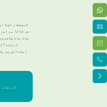
ڈیپلٹ ، ٹوٹ او

مر جاتا ہے اور 
بڑے بڑے پتھروں 

ذریعے اُٹ
ابتدائی پر پان


گروچکو ن