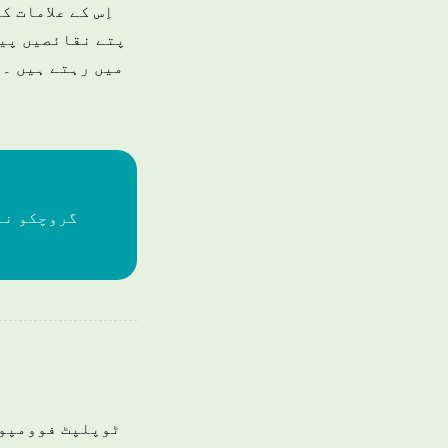
اِس کے علامات 
پتے نقائصیں پید
میں رہتے ہیں ۔ 
گروچکو نے
ٹوپلپٹ فوومپوس