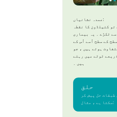
عمدہ نشانیاں:
 تو کئیلڈون کا نقطہ
سے ٹکڑے ۔ یہ بیماری
ح کے سطح اُسے اُس کے
تفاوت ہوتے ہیں ، جو
 ذریعے ٹوٹے میں رہتے
ہیں ۔
حلق
طبقات حل پیش کر
سکتا ہے ، مثال: