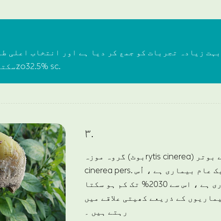
ہت زیادہ تجربات کو جمع کر دیا ہے اور انتخاب اعلی طب
سکتا ہے ، مثال: دیناzo32.5% sc.
۳.
گروہ موزہ (بوٹrytis cinerea) کی وجہ سے بوترytis
cinerea pers. یہ انڈوں پر ایک عام بیماری ہے ، اُس
کے ذریعے بیماری ہے ، اس سے 2030% تک کم ہو سکتا
ماریوں کے ذریعے کھیتی علاقے میں
رہتے ہیں ۔