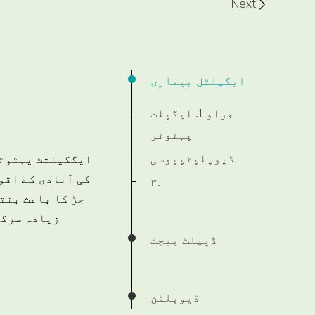
Next

ایگپلٹل بیماری
جراو 1. ایگپلت
پہٹوٹر
ڈیوپلپٹپپوسی
ایگگپلتٹ پہٹوٹر
کی آبادی کے اقو
۳.
جڑ کا باعث بنتا
زیادہ سرگرم
ڈیپلٹ پیچٹ
ڈیوپلٹن