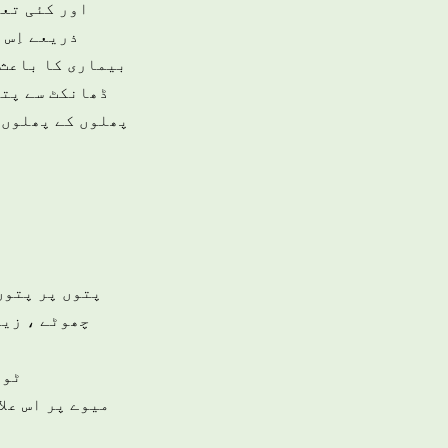
اور کئی تعد
ذریعے اِس 
بیماری کا باعث ہ
ڈھانکٹ سے پتے
پھلوں کے پھلوں 
پتوں پر پتوں 
چھوٹے ، زیا
ٹوٹ
میوے پر اس علا