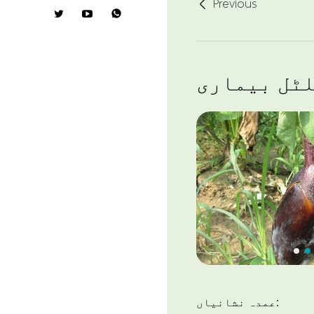
Previous


ٹل بیماری
عمدہ نشانیاں: