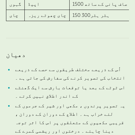
لیٹر صاف پانی کے ساتھ
اپیڈ
گہوں
150 ہٹر ہٹر300
چای چھوٹے ریزہ
چای
دھیان
اُس کے ذریعے مختلف طریقوں سے حصے کے ذریعے
انتخاب کی تصویر کرنے کی سفارش کی جاتی ہے ۔
اس ٹوٹے کے بعد یا توقعات بارش سے ایک گھنٹے
کے اندر اطلاق نہیں کرتے ۔
یہ تصویر پرندوں ، مکھی اور شیر کے جرموں کے
لئے خراب ہے ۔ اطلاع کے دوران کے دوران ،
قریبی مکھیوں کے متعلقوں پر اس کا اثر توجہ
دینا چاہئے ۔ درختوں اور ریشمی کمرے کے