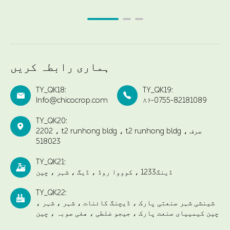
ہماری رابطہ کریں
TY_QK18:
TY_QK19:


Info@chicocrop.com
۸۶-0755-82181089
TY_QK20:

2202 ، t2 runhong bldg ، t2 runhong bldg ، صرف
518023
TY_QK21:

ڈینگ1233 ، کوووا روڈ ، ڈیگ ، شہر ، چین
TY_QK22:

شینشی شہر صنعتی پارک ، ڈیچنگ کائنات ، شہر ، شہر ،
چین کیمییای صنعت پارک ، جیجو ضلطی ، هغی صوبہ ، چین