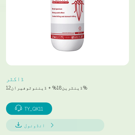
ڈاکٹر
ڈینٹرین18% + ڈیننوٹوفیران12%

TY_QK11


انڈونول