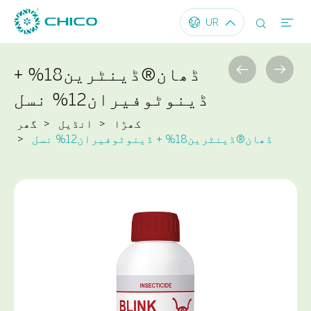




UR


ڈھان®ڈینٹرین18% +
ڈینوٹوفیران12% نسل
کھڑا
انڈیل
گھر
ڈھان®ڈینٹرین18% + ڈینوٹوفیران12% نسل