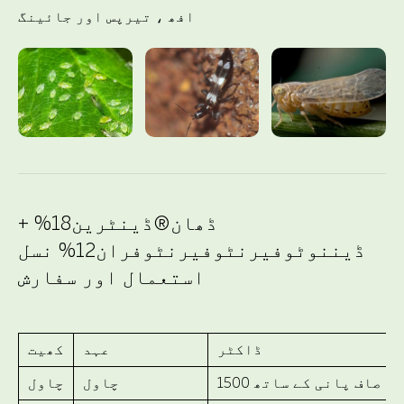
افھ ، تیرپس اور جائینگ
ڈھان®ڈینٹرین18% +
ڈیننوٹوفیرنٹوفیرنٹوفران12% نسل
استعمال اور سفارش
ڈاکٹر
عہد
کھیت
لیٹر صاف پانی کے ساتھ
چاول
چاول