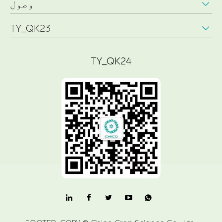
وصول

TY_QK23

TY_QK24
