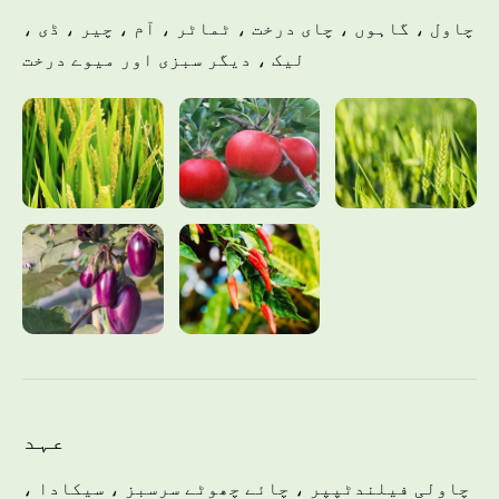
چاول ، گاہوں ، چای درخت ، ٹماٹر ، آم ، چیر ، ڈی ،
لیک ، دیگر سبزی اور میوے درخت
عہد
چاولی فیلندٹپپر ، چائے چھوٹے سرسبز ، سیکادا ،