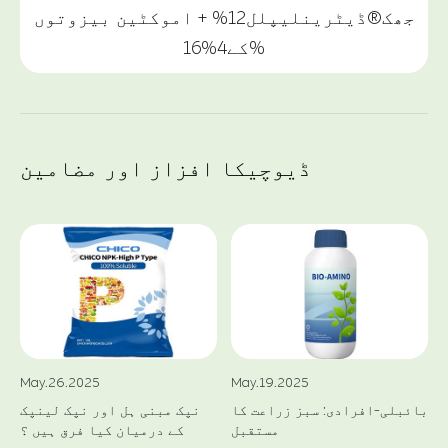
جھک®ڈیٹرینلیپلل12% + اموکٹین بیزوتوں
کے4%16%
ڈیوچیکا افزاز اور مضامین
May.26.2025
May.19.2025
بائبلی-افرادی: سبز زراعت کا
نپک مبنی ہل اور نپک لینپک
مستقبل
کے درمیان کیا فرق ہیں ؟