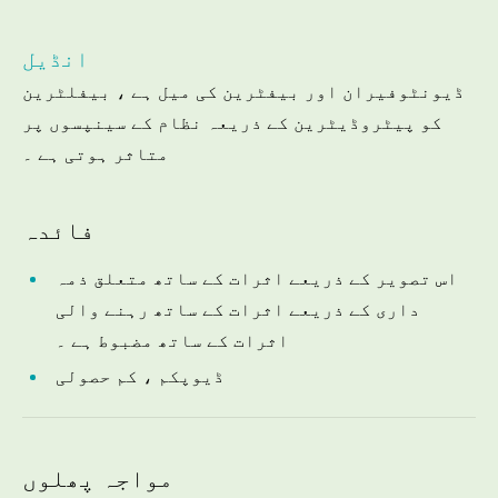
انڈیل
ڈیونٹوفیران اور بیفٹرین کی میل ہے ، بیفلٹرین
کو پیٹروڈیٹرین کے ذریعہ نظام کے سینپسوں پر
متاثر ہوتی ہے ۔
فائدہ
اس تصویر کے ذریعے اثرات کے ساتھ متعلق ذمہ
داری کے ذریعے اثرات کے ساتھ رہنے والی
اثرات کے ساتھ مضبوط ہے ۔
ڈیوپکم ، کم حصولی
مواجہ پھلوں