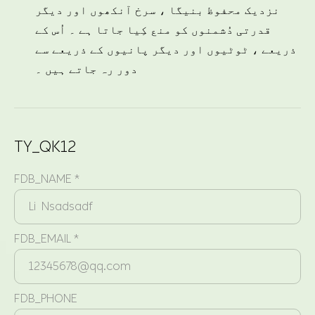
نزدیک محفوظ بنیگا ، سرخ آنکھوں اور دیگر
قدرتی دُشمنوں کو منع کِیا جاتا ہے ۔ اُس کے
ذریعے ، ٹوٹیوں اور دیگر پانیوں کے ذریعے سے
دور رہ جاتے ہیں ۔
TY_QK12
FDB_NAME *
FDB_EMAIL *
FDB_PHONE