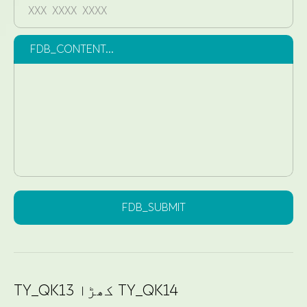
FDB_CONTENT...
FDB_SUBMIT
TY_QK13 کھڑا TY_QK14