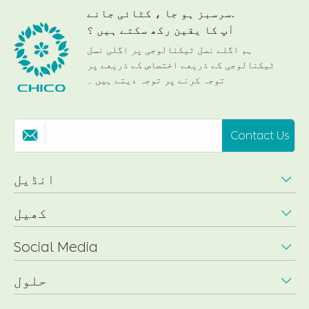
سرسبز ہو جا ، کٹائی جانے.
آپ کا یقین رکھ سکتے ہیں ؟
ہم اگلے نسل ٹیکنالوجی پر اگلی نسل
ٹیکنالوجی کے ذریعے اختصاص کے ذریعے پر
توجہ کرنے پر توجہ دیتے ہیں ۔
Contact Us

انڈیل

کھیل

Social Media

حلول
