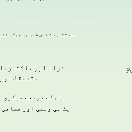
نئے تکنیک - خاص طور پر چیکو نئے
اثرات اور باکٹیریا 
متعلقات پر 
اِس کے ذریعے میکروب
ایک ہی وقتی اور فضایی 