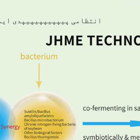
انتظامی پیپپیپپیپیپدی ایم