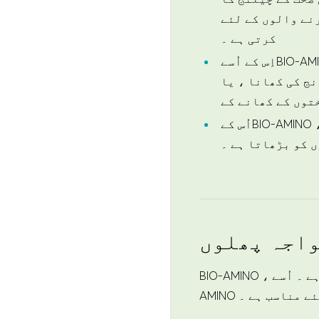
ؤثر نوٹوٹو حل ہو سکتا ہے ، جس میں کیسے متعلق مسائل کو کم کرنے میں مدد
کرتی ہے ۔
اِس کے اُسےBIO-AMINO ، پودوں میں چارلول ، شوہر اور ایمیومی اسٹر کی ترقی کرتی ہے ۔ اس کا نتیجہ اضافہ کرنے ، اضافہ
نج کی کھانا ، یا
اُس کےBIO-AMINO ، اُس کے ذریعے فصلوں میں اچھی طرح کی تصویر کرنے میں مدد دیتا ہے ۔ یہ بیوئیو زرعی زراعی زراعی ٹوٹس
ں کو بڑھاتا ہے ۔
اجہ پھلوں
BIO-AMINO ، فصلوں اور تجارتی کے زراعت کے لئے ایک بیسٹمیل ، کھیلوں اور تجارتی کے زراعت کے لئے ایک بیشتر ہے ۔ اُسےBIO-
لئے مناسب ہے ۔