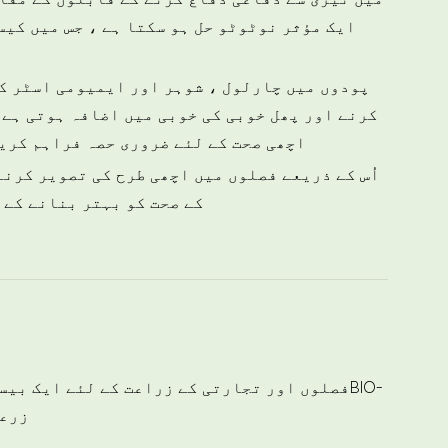
کرنے اور پھل خوبی کی خوبی میں اضافہ ہوتی ہے 
سبز پختوں کے کھانے کے لئے ، یا سبز پختوں کے کھانے کےBIO-AMINO اچھی صحت کے لئے ضروری حصہ ف
کے صحت کو بہتر بنانے کے 
MINO