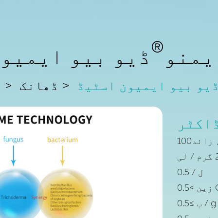
®
یمنو
ڈیو بیو ایمیو
یو بیو ایمیون اسٹیڈ
ڈھانک
ا
اکٹر
ائد100
0.5 / ل
 / g / l