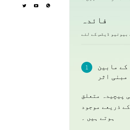

فائدہ
 بیوئیو ڈیٹس کے لئے
کے مابین
مبنی اثر
ی پیچیدہ متعلق
کے ذریعے موجود
ہوتے ہیں ۔