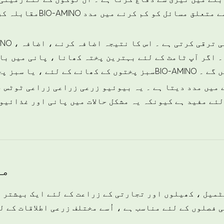
مقابلہ کرنے والوں کے لئےBIO-AMINO ایک م
۔ اگر آپ ٹامٹ کے لئے بہترین پختہ کھانا ، پانی میں با
راہم کریں گے ۔
لئے مفید ہے کیونکہ یہ مشکل حالات میں پانی اور غذائیو
مو
A زرعی فصلوں کے لئے مناسب ہے ، اُسے مختلف زرعی اطلاقات کے 