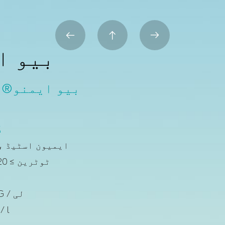



بیو ا
بیو ایمنو®ڈ
ڈ
ایمیون اسٹیڈ ، ز
ٹوٹرین ≥ 20 گرم / لی
زین ≥0.5 G / لی
ب ≥0.5