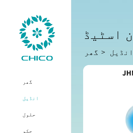
ن اسٹیڈ
نڈیل
گھر
گھر
انڈیل
حلول
چکو