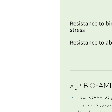
اُس کےBIO-AMINO عظیم بیماری اور بیماری کا مقابلہ کِیا جاتا ہے ۔ جرائیوBIO-AMINO مختلف باکٹیریوٹاسٹسکی موادوں
غیریوں کے مقابلے
 صحت کے چیلنج کا