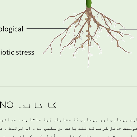
ٹوٹBIO-AMINO کا فائدہ
وظیت حاصل کرنے کے لئے باعث بن سکتی ہے ۔ اِس ٹوٹسٹ ، 
لے میں تیزی سے دفاع کرتا ہے ۔ اُن لوگوں کے لئے زمینی