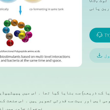
ٹوٹ ،0.5
رین پانی

TY

ول
 ایس اور بہت سے قدرتی تصویر ہیں ۔ اس صنعت کے اط
نوجوان جڑوں میں اض