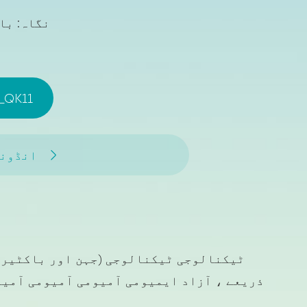
نگاہ: با
_QK11
انڈون

ذریعے ، آزاد ایمیومی آمیومی آمیومی آمیومی