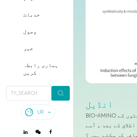
خدمات
وصول
خبر
ہماری رابطہ
کریں

انڈیل
UR
BIO-AMINO ٹیکنالوجی ٹیکنالوجی (جہن اور باکٹیریا کے ذریعے) سے بنایا گیا تھا ۔ اس میں پیپٹیپڈیٹوں کے
لاق کے بعد ، اُسے
افہ کر سکتے ہیں ؟