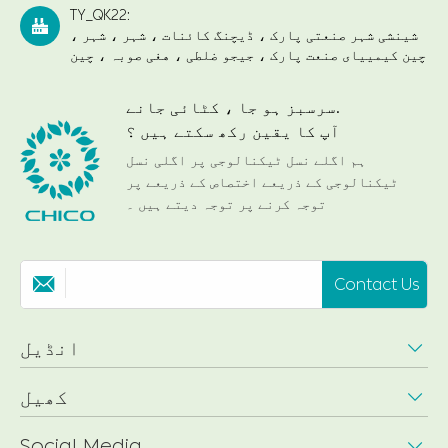
TY_QK22:

شینشی شہر صنعتی پارک ، ڈیچنگ کائنات ، شہر ، شہر ،
چین کیمییای صنعت پارک ، جیجو ضلطی ، هغی صوبہ ، چین
سرسبز ہو جا ، کٹائی جانے.
آپ کا یقین رکھ سکتے ہیں ؟
ہم اگلے نسل ٹیکنالوجی پر اگلی نسل
ٹیکنالوجی کے ذریعے اختصاص کے ذریعے پر
توجہ کرنے پر توجہ دیتے ہیں ۔
Contact Us

انڈیل

کھیل

Social Media
