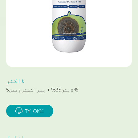
ڈاکٹر
ڈیٹن35% + پیراکسٹروبین5%

TY_QK11
انڈیل