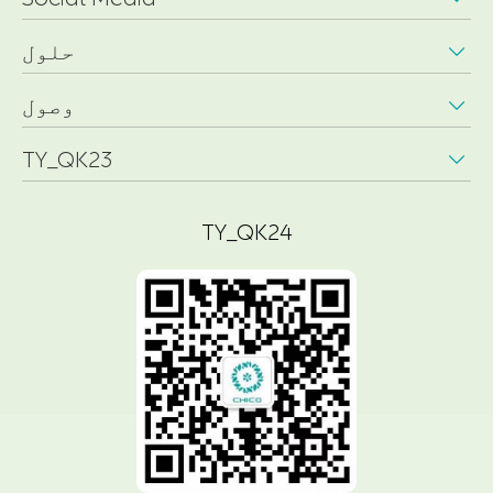
حلول

وصول

TY_QK23

TY_QK24