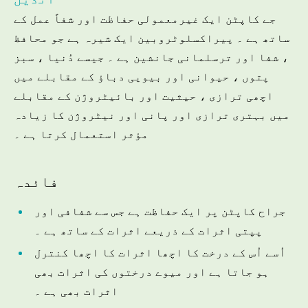
جے کاپٹن ایک غیرمعمولی حفاظت اور شفاً عمل کے
ساتھ ہے ۔ پیراکسلوٹروبین ایک شیرہ ہے جو محافظ
، شفا اور ترسلمانی جانشین ہے ۔ جیسے دُنیا ، سبز
پتوں ، حیوانی اور بیویی دباؤ کے مقابلے میں
اچھی ترازی ، حیثیت اور بائیٹروژن کے مقابلے
میں بہتری ترازی اور پانی اور نیٹروژن کا زیادہ
مؤثر استعمال کرتا ہے ۔
فائدہ
جراح کاپٹن پر ایک حفاظت ہے جس سے شفافی اور
پپتی اثرات کے ذریعے اثرات کے ساتھ ہے ۔
اُسے اُس کے درخت کا اچھا اثرات کا اچھا کنترل
ہو جاتا ہے اور میوے درختوں کی اثرات بھی
اثرات بھی ہے ۔