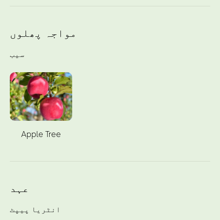
مواجہ پھلوں
سیب
Apple Tree
عہد
انٹریا پیپٹ