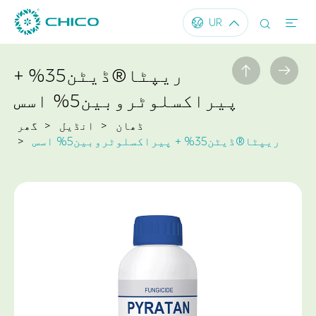




UR


ریپٹا®ڈیٹن35% +
پیراکسلوٹروبین5% اسس
ڈھان
انڈیل
گھر
ریپٹا®ڈیٹن35% + پیراکسلوٹروبین5% اسس