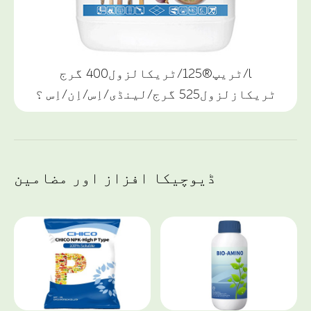
ٹریپ®125/ٹریکالزول400 گرج/l
ٹریکازلزول525 گرج/لینڈی/اِس/اِن/اِس ؟
ڈیوچیکا افزاز اور مضامین