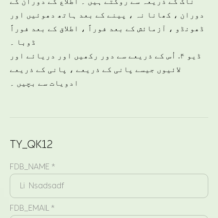
ناک کے ذریعہ سے روکتے ہیں ۔ اطلاع کے دوران کے
دوران ، کھانا نہ ، پینے کے بعد ہاتھ دھوئیں اور
ڈھونڈو ، آزمائش کے بعد فوراً ، اطلاق کے بعد فوراً
ڈوبا ۔
ڈیو ۴. اُس کے ذریعے سے دور رکھیں اور دریائے اور
لائیوں جیسے پانی کے ذریعے ، پانی کے ذریعے
ادویات سے بچیں ۔
TY_QK12
FDB_NAME *
FDB_EMAIL *