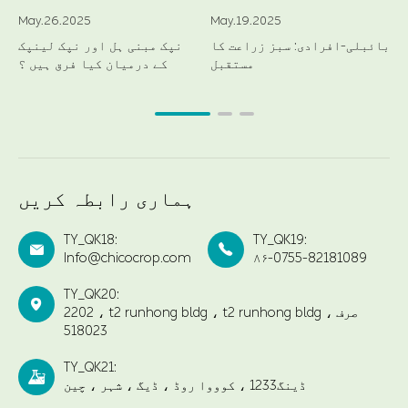
May.26.2025
May.19.2025
بائبلی-افرادی: سبز زراعت کا
نپک مبنی ہل اور نپک لینپک
مستقبل
کے درمیان کیا فرق ہیں ؟
ہماری رابطہ کریں
TY_QK18:
TY_QK19:


Info@chicocrop.com
۸۶-0755-82181089
TY_QK20:

2202 ، t2 runhong bldg ، t2 runhong bldg ، صرف
518023
TY_QK21:

ڈینگ1233 ، کوووا روڈ ، ڈیگ ، شہر ، چین