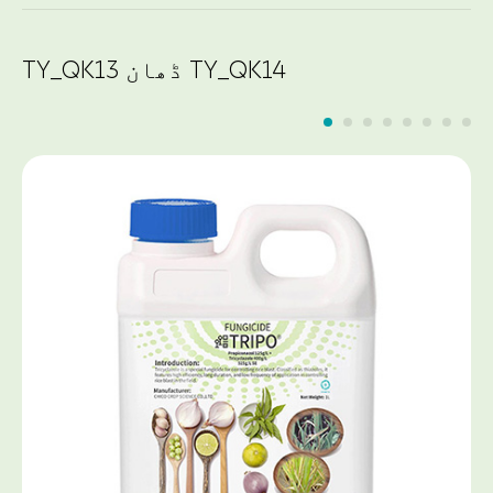
TY_QK13 ڈھان TY_QK14