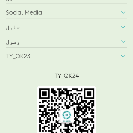
Social Media

حلول

وصول

TY_QK23

TY_QK24