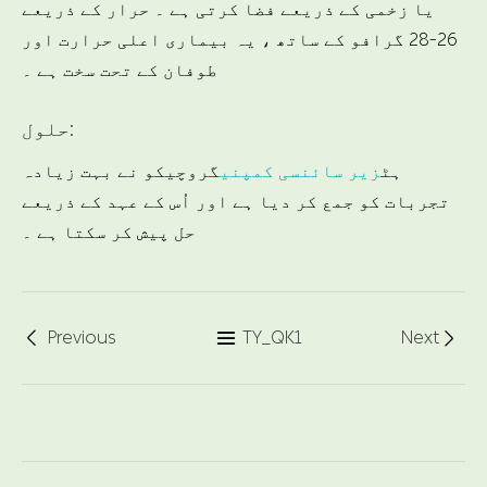
یا زخمی کے ذریعے فضا کرتی ہے ۔ حرار کے ذریعے
26-28 گرافو کے ساتھ ، یہ بیماری اعلی حرارت اور
طوفان کے تحت سخت ہے ۔
حلول:
ہٹ
زیر سائنسی کمپنی
گروچیکو نے بہت زیادہ
تجربات کو جمع کر دیا ہے اور اُس کے عہد کے ذریعے
حل پیش کر سکتا ہے ۔
Previous
TY_QK1
Next


