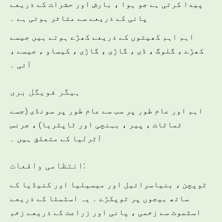
پیدا کرتی ہے جو ہوا ، بارش اور حشرات کے ذریعے
پانی کے ذریعے سے متاثر ہوتی ہے ۔
اہم اہم کھیتوں کے ذریعے کھڑے ہوتے ہیں جیسے
کھڑے ، گلوگ ، ڈی ، گاڑی ، گاڑی ، کیساو ، جیسے ،
آئی ۔
ہیگر فویگل بری
اہم اور عام طور پر سب سے عام طور پر سونڈی (جسے
ٹماٹات ، پیر ، بہنچی اور ٹاپٹریا) ، جرنس
آٹرلیا کے متعلق ہیں ۔
انتظامی واقعات:
ٹوپچن ، بنیاسرائیل اور میسیلیا اور کنیڈیا کے
ساتھ بیجوں پر ٹوپکڑے ۔ یہ اسٹمٹا کے ذریعے
اسٹموٹ سے زخمی ، پانی اور زراعت کے ذریعے زخم