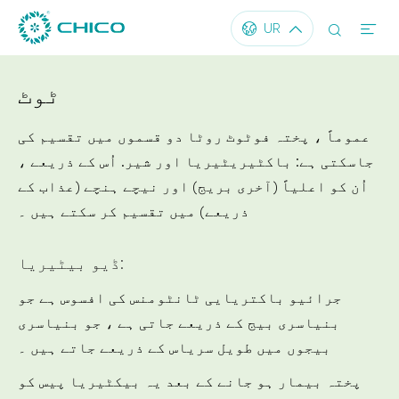




UR
ٹوٹ
عموماً ، پختہ فوٹوٹ روٹا دو قسموں میں تقسیم کی
جاسکتی ہے: باکٹیریٹیریا اور شیر. اُس کے ذریعے ،
اُن کو اعلیاً (آخری بریج) اور نیچے ہنچے (عذاب کے
ذریعے) میں تقسیم کر سکتے ہیں ۔
ڈیو بیٹیریا:
جرائیو باکتریایی ٹانٹومنس کی افسوس ہے جو
بنیاسری بیج کے ذریعے جاتی ہے ، جو بنیاسری
بیجوں میں طویل سریاس کے ذریعے جاتے ہیں ۔
پختہ بیمار ہو جانے کے بعد یہ بیکٹیریا پیس کو