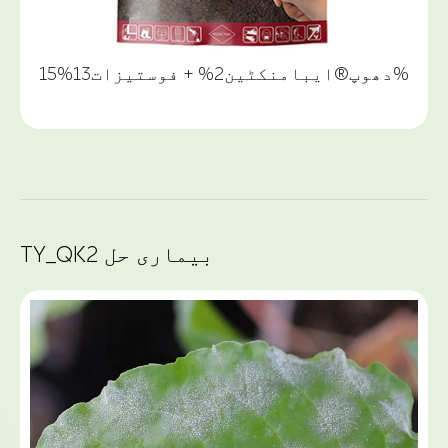
دھوپ®ایبامنکٹین2% + فوستیزات13%15%
TY_QK2 بیماری حل