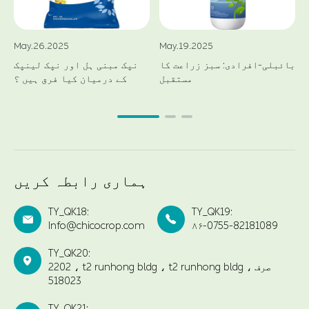
May.26.2025
May.19.2025
بائبلی-افرادی: سبز زراعت کا
نپک مبنی ہل اور نپک لینپک
مستقبل
کے درمیان کیا فرق ہیں ؟
ہماری رابطہ کریں
TY_QK18:
TY_QK19:


Info@chicocrop.com
۸۶-0755-82181089
TY_QK20:

2202 ، t2 runhong bldg ، t2 runhong bldg ، صرف
518023
TY_QK21: