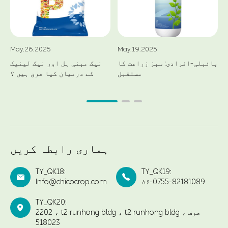
May.26.2025
May.19.2025
بائبلی-افرادی: سبز زراعت کا
نپک مبنی ہل اور نپک لینپک
مستقبل
کے درمیان کیا فرق ہیں ؟
ہماری رابطہ کریں
TY_QK18:
TY_QK19:


Info@chicocrop.com
۸۶-0755-82181089
TY_QK20:

2202 ، t2 runhong bldg ، t2 runhong bldg ، صرف
518023