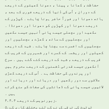
حفاظت ، کھانا ، پینا ، دھونا کھیتوں کے ذریعے
کے دوران ، اُس کی دُنیا کے ذریعے فوری کے بعد ،
ہاتھ دھونا اور فوراً حاضر ہونا چاہئے ۔ کپڑوں کے
ذریعے دھونا اور کپڑوں کو دھونا اور دھونڈا ۔
مکھیے اور مچھلی جیسے پانی اُنہیں جیسے مکھیں
اور مچھلیوں کے ساتھ ، کھڑے ، مچھلیوں اور
مچھلیوں کے افسرے سے بچنا چاہئے ۔ شہد کے ذریعے
کھیلوں اور ریشمہ کے کمرے اور شمہروں کے قریب کے
قریب کے ذریعے ، شہد کے ذریعے کئے گئے ہیں ۔ سرخ
آنکھوں جیسے قدرتی دُشمنوں کے ذریعے محروم ہیں
اور پرندوں کی حفاظت ہے ۔ اُس کے ذریعے کھڑی
علاقوں سے دور رکھیں اور دریائے اور دریائے اور
لائیوں جیسے پانی کے ڈھانٹوں کی صفات کو منع کرتے
ہیں ۔
۴. ۴. زبورنویس کے ذریعے ۴.
۵. ٹوٹوٹ کی ترقی کرنے کے لئے مختلف کاری کے