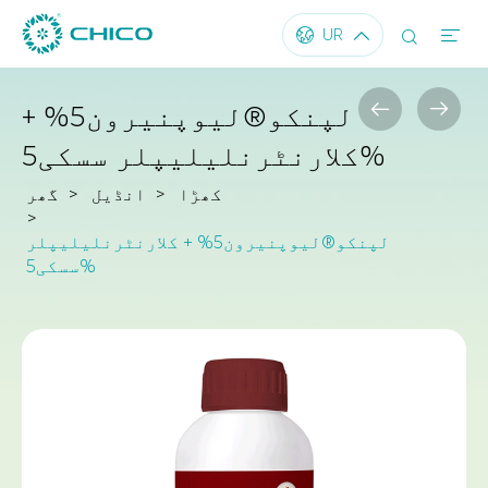




UR


لپنکو®لیوپنیرون5% +
کلارنٹرنلیلیپلر سسکی5%
کھڑا
انڈیل
گھر
لپنکو®لیوپنیرون5% + کلارنٹرنلیلیپلر
سسکی5%