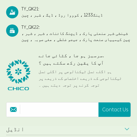
TY_QK21:

ڈینگ1233 ، کوووا روڈ ، ڈیگ ، شہر ، چین
TY_QK22:

شینشی شہر صنعتی پارک ، ڈیچنگ کائنات ، شہر ، شہر ،
چین کیمییای صنعت پارک ، جیجو ضلطی ، هغی صوبہ ، چین
سرسبز ہو جا ، کٹائی جانے.
آپ کا یقین رکھ سکتے ہیں ؟
ہم اگلے نسل ٹیکنالوجی پر اگلی نسل
ٹیکنالوجی کے ذریعے اختصاص کے ذریعے پر
توجہ کرنے پر توجہ دیتے ہیں ۔
Contact Us

انڈیل
