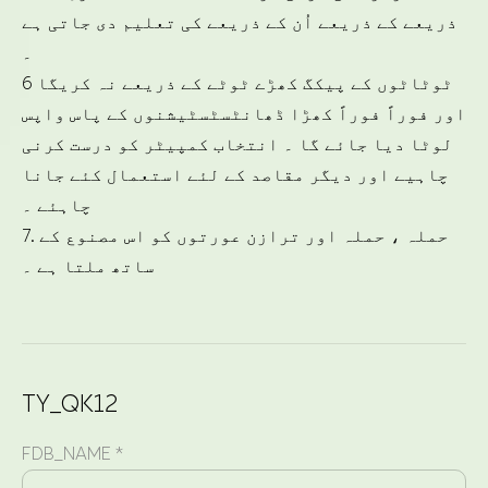
ذریعے کے ذریعے اُن کے ذریعے کی تعلیم دی جاتی ہے
۔
6 ٹوٹاٹوں کے پیکگ کھڑے ٹوٹے کے ذریعے نہ کریگا
اور فوراً فوراً کھڑا ڈھانٹسٹسٹیشنوں کے پاس واپس
لوٹا دیا جائے گا ۔ انتخاب کمپیٹر کو درست کرنی
چاہیے اور دیگر مقاصد کے لئے استعمال کئے جانا
چاہئے ۔
7. حملہ ، حملہ اور ترازن عورتوں کو اس مصنوع کے
ساتھ ملتا ہے ۔
TY_QK12
FDB_NAME *