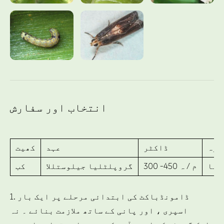
انتخاب اور سفارش
رہ
ڈاکٹر
عہد
کھیت
ٹنا
300 -450 م / ہ
گروپلٹلیا جیلوستللا
کب
1. ڈامونڈباکٹ کی ابتدائی مرحلے پر ایک بار
اسپری ، اور پانی کے ساتھ ملازمت بنائے ۔ نہ