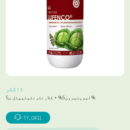
ڈاکٹر
لیوپنیرون5% + کلارنٹرنلیلیپلل س5%

TY_QK11