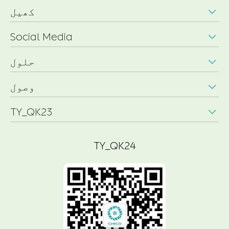
کھیل

Social Media

حلول

وصول

TY_QK23

TY_QK24