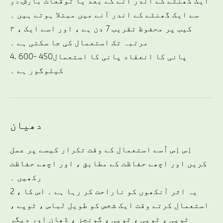
ایک گھنٹے کے اندر آنے کے بعد یا توقعات بارش
دو.
سے ایک گھنٹے کے اندر آنے میں مبتلا ہوتے ہیں ۔
۳ ، کیب پر محفوظ تقریب 7 دن ہے ، اور اسے ایک
مرتبہ تک استعمال کی جا سکتی ہے ۔
4. پانی کا انعقاد پانی کا استعمال450 -600
کیلوگور ہے ۔
دھیان
اِس اِس اُسے استعمال کے وقت تکرار کیسے پر عمل
کریں اور اچھے حفاظت کے مطابق ، اور اچھے حفاظت
رکھیں ۔
2 ، یہ اثر آنکھوں کو ناراحت کر رہا ہے ۔ اس کا
استعمال کرتے وقت ایک شخص کو طویل لباس ، ٹوپے ،
ٹوپی ، ٹوپی ، ٹوپی ، گونجز ، ڈھان اور دیگر