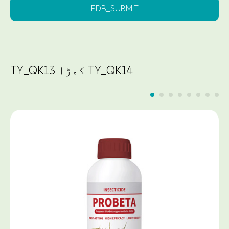
FDB_SUBMIT
TY_QK13 کھڑا TY_QK14