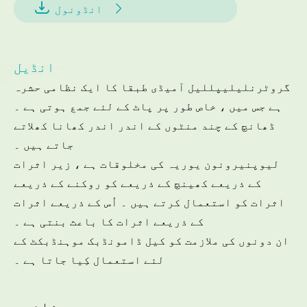


انڈونول
انڈیل
گروٹرنلیلیپللیل آمیڈی طبقا کا ایک نظامی حشرہ
ہے جس میں ، خاص طور پر پاٹ کے لئے جمع ہوتی ہے ۔
ڈھانچ کے چند منٹوں کے اندر اندر کھانا کھلاتے
جاتے ہیں ۔
لیوپنیرونون یوریہ کی مخلوقات ہے ، زیر اثرات
کے ذریعے کھینچ کے ذریعے کو روکنے کے ذریعے
اثرات کو استعمال کرتے ہیں ۔ اُس کے ذریعے اثرات
کے ذریعے اثرات کا باعث بنتی ہے ۔
ان دونوں کی ملازمت کو کیل ڈامونڈبک موہنڈبکٹ کے
لئے استعمال کِیا جاتا ہے ۔