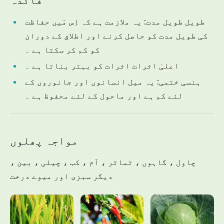
فائدہ
طویل طویل مدت: یہ ملازمت ہے کہ اِس مَیں حفاظت
کی طویل مدت کو حاصل کرنے اور اطلاق کے دوران
کو کم کر سکتا ہے ۔
اعلیٰ اثرات اثرات کو بہتر بناتا ہے ۔
ہنسی ختمی: یہ میل انسانوں اور جانوروں کے
لئے کم ہے اور ماحول کے لئے محفوظ ہے ۔
مواجہ پھلوں
چاول ، گاہوں ، ٹماٹر ، آم ، کب ، چیلی ، بین ،
دیگر سبزی اور میوے درخت