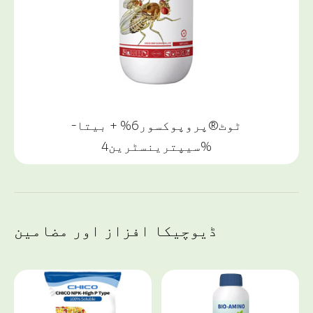
ٹوٹ®پروپوکسور6% + بیتا-
سیپترینسٹرین4%
ڈیوچیکا افزاز اور مضامین