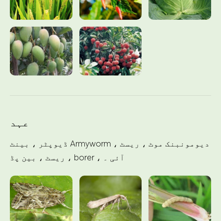
عہد
ڈیوپٹر ، بینٹ Armyworm ، دیومونبنک موٹ ، ریسٹ
، ریسٹ ، بین پڈ borer ، آئی ۔