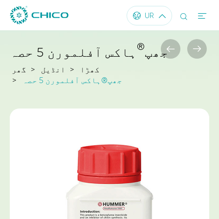




UR
®


جھپ
ہاکس آفلمورن 5 حصہ
کھڑا
انڈیل
گھر
جھپ®ہاکس آفلمورن 5 حصہ