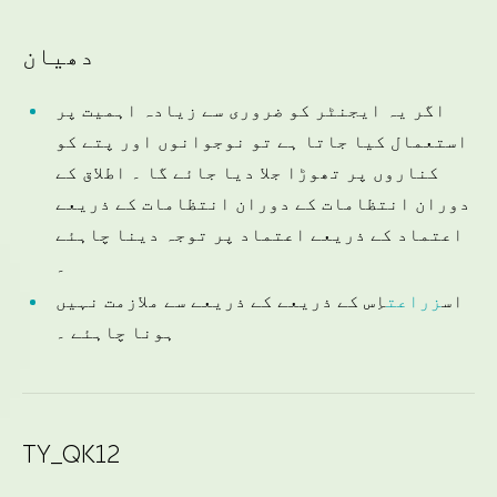
دھیان
اگر یہ ایجنٹر کو ضروری سے زیادہ اہمیت پر
استعمال کیا جاتا ہے تو نوجوانوں اور پتے کو
کناروں پر تھوڑا جلا دیا جائے گا ۔ اطلاق کے
دوران انتظامات کے دوران انتظامات کے ذریعے
اعتماد کے ذریعے اعتماد پر توجہ دینا چاہئے
۔
اس
زراعت
اِس کے ذریعے کے ذریعے سے ملازمت نہیں
ہونا چاہئے ۔
TY_QK12