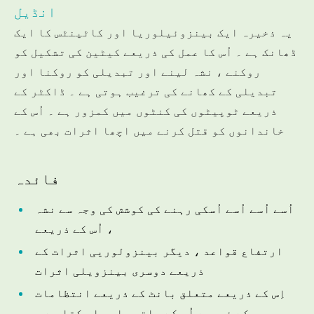
انڈیل
یہ ذخیرہ ایک بینزوئیلوریا اور کاٹینٹس کا ایک
ڈھانک ہے ۔ اُس کا عمل کی ذریعے کیٹین کی تشکیل کو
روکنے ، نشہ لینے اور تبدیلی کو روکنا اور
تبدیلی کے کھانے کی ترغیب ہوتی ہے ۔ ڈاکٹر کے
ذریعے ٹوپیٹوں کی کنٹوں میں کمزور ہے ۔ اُس کے
خاندانوں کو قتل کرنے میں اچھا اثرات بھی ہے ۔
فائدہ
اُسے اُسے اُسے اُسکی رہنے کی کوشش کی وجہ سے نشہ
اُس کے ذریعے ،
ارتفاع قواعد ، دیگر بینزولوریی اثرات کے
ذریعے دوسری بینزویلی اثرات
اِس کے ذریعے متعلق بانٹ کے ذریعے انتظامات
کے ذریعے اُس کے ساتھ ملی جا سکتا ہے ۔