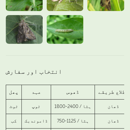
انتخاب اور سفارش
اطلاع طریقے
ڈھوس
عہد
پھل
ڈھان
1800-2400 / ہٹا
ٹوپ
ٹوٹ
ڈھان
750-1125 / ہٹا
ڈاموندبک
کب