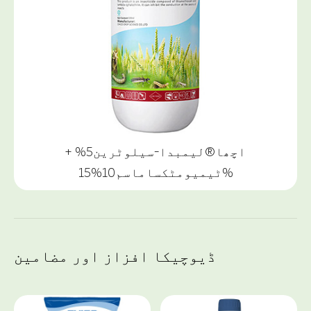
اچھا®لیمبدا-سیلوٹرین5% +
ٹیمیومٹکساماسم10%15%
ڈیوچیکا افزاز اور مضامین