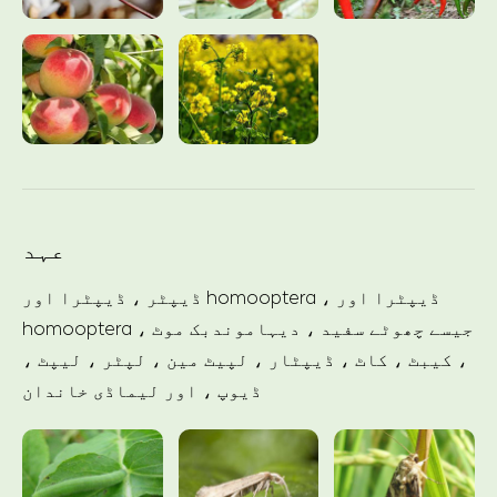
عہد
ڈیپٹر ، ڈیپٹرا اور homooptera ، ڈیپٹرا اور
homooptera ، جیسے چھوٹے سفید ، دیہاموندبک موٹ
، کیبٹ ، کاٹ ، ڈیپٹار ، لپیٹ مین ، لپٹر ، لیپٹ ،
ڈیوپ ، اور لیماڈی خاندان