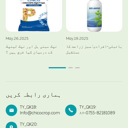
May.26.2025
May.19.2025
بائبلی-افرادی: سبز زراعت کا
نپک مبنی ہل اور نپک لینپک
مستقبل
کے درمیان کیا فرق ہیں ؟
ہماری رابطہ کریں
TY_QK18:
TY_QK19:


Info@chicocrop.com
۸۶-0755-82181089
TY_QK20:
