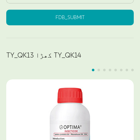
FDB_SUBMIT
TY_QK13 کھڑا TY_QK14