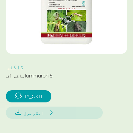
ڈاکٹر
ہاکس آفlummuron 5

TY_QK11


انڈونول