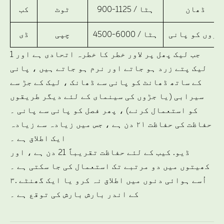
ڈھان
900-1125 / ہٹا
ٹوٹ
کب
جڑوں کو پانی
4500-6000 / ہٹا
چپی
ڈی
1 جب لیک پھل پر لاور خطر کا خطرہ اتحادی ہے اور
لیک پتے زرد ہو جاتے اور نرم ہو جاتے ہیں ، پانی
کے ساتھ ڈھانٹ کو پانی سے ڈھانک ، لیک کے جڑ سے
سیرابی (یا جڑوں کی سینمای کے لئے دیگر طریقوں
کو استعمال کرنے) ، پھر فصل کو پانی سے پانی ۔
حفاظت کی حفاظت ۲۱ دن ہے ، جس میں زیادہ سے زیادہ
ایک اطلاق ہے ۔
ڈیو. کیب کے لئے حفاظت تقریباً 21 دن ہے ، اور
کھیتوں میں دو مرتبے تک استعمال کی جا سکتی ہے ۔
۳. اُسے ہوائی دنوں میں اطلاق نہ کرو یا ایک گھنٹے
کے اندر بارش بارش کی توقع ہے ۔