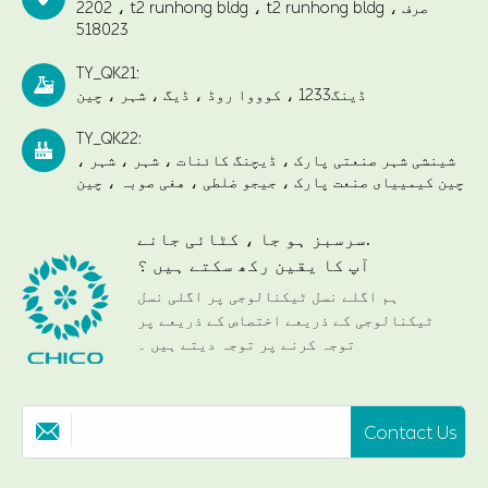
2202 ، t2 runhong bldg ، t2 runhong bldg ، صرف
518023
TY_QK21:

ڈینگ1233 ، کوووا روڈ ، ڈیگ ، شہر ، چین
TY_QK22:

شینشی شہر صنعتی پارک ، ڈیچنگ کائنات ، شہر ، شہر ،
چین کیمییای صنعت پارک ، جیجو ضلطی ، هغی صوبہ ، چین
سرسبز ہو جا ، کٹائی جانے.
آپ کا یقین رکھ سکتے ہیں ؟
ہم اگلے نسل ٹیکنالوجی پر اگلی نسل
ٹیکنالوجی کے ذریعے اختصاص کے ذریعے پر
توجہ کرنے پر توجہ دیتے ہیں ۔
Contact Us
