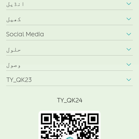
انڈیل

کھیل

Social Media

حلول

وصول

TY_QK23

TY_QK24