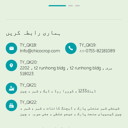
ہماری رابطہ کریں
TY_QK18:
TY_QK19:


Info@chicocrop.com
۸۶-0755-82181089
TY_QK20:

2202 ، t2 runhong bldg ، t2 runhong bldg ، صرف
518023
TY_QK21:

ڈینگ1233 ، کوووا روڈ ، ڈیگ ، شہر ، چین
TY_QK22:

شینشی شہر صنعتی پارک ، ڈیچنگ کائنات ، شہر ، شہر ،
چین کیمییای صنعت پارک ، جیجو ضلطی ، هغی صوبہ ، چین