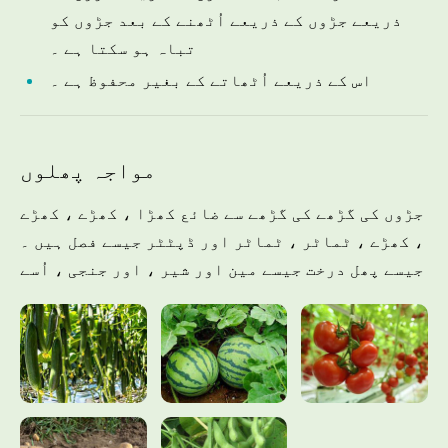
ذریعے جڑوں کے ذریعے اُٹھنے کے بعد جڑوں کو
تباہ ہو سکتا ہے ۔
اس کے ذریعے اُٹھاتے کے بغیر محفوظ ہے ۔
مواجہ پھلوں
جڑوں کی گڑھے کی گڑھے سے ضائع کھڑا ، کھڑے ، کھڑے
، کھڑے ، ٹماٹر ، ٹماٹر اور ڈپٹٹر جیسے فصل ہیں ۔
جیسے پھل درخت جیسے مین اور شیر ، اور جنجی ، اُسے