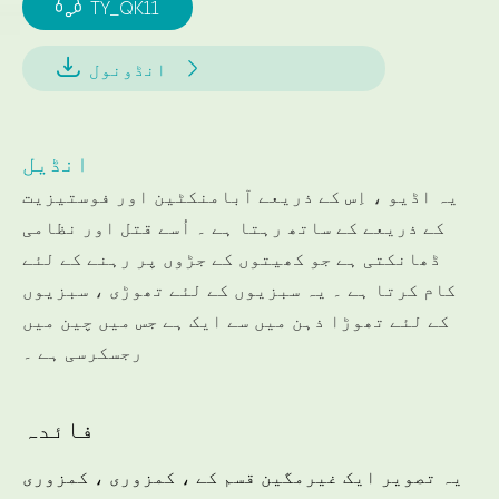

TY_QK11


انڈونول
انڈیل
یہ اڈیو ، اِس کے ذریعے آبامنکٹین اور فوستیزیت
کے ذریعے کے ساتھ رہتا ہے ۔ اُسے قتل اور نظامی
ڈھانکتی ہے جو کھیتوں کے جڑوں پر رہنے کے لئے
کام کرتا ہے ۔ یہ سبزیوں کے لئے تھوڑی ، سبزیوں
کے لئے تھوڑا ذہن میں سے ایک ہے جس میں چین میں
رجسکرسی ہے ۔
فائدہ
یہ تصویر ایک غیرمگین قسم کے ، کمزوری ، کمزوری