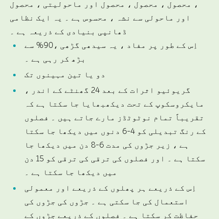
، محصول ، محصول ، محصول اور ماحولیتی ، محصول
اور ماحولی سے نشہ ، محسوس ہے ۔ یہ ایک نظامی
ڈھانپی بنیادی کے ذریعہ ہے ۔
اِس کے طور پر مفاد ، یہ سیدھی گڑھی ،90% سے
بڑھ کر رہی ہے ۔
دو یا تین مہینوں تک
گریوئیو اثرات کے بعد 24 گھنٹے کے اندر ،
مایکروسکوپ کے تحت دیکھبھایا جا سکتا ہے کہ
تقریباً تمام نوٹوٹڈز مارے جاتے ہیں ۔ فصلوں
کے رنگ تبدیلی کو 4-6 دنوں میں دیکھا جا سکتا
ہے ، زیر جڑوں کی مدت 6-8 دن میں دیکھا جا
سکتا ہے ۔ اور فصلوں کی ترقی کی ترقی کو 15 دن
میں دیکھا جا سکتا ہے ۔
اِس کے ذریعے ہر پھلوں کے ذریعے اور معمولی
استعمال کی جا سکتی ہے ۔ جڑوں کی جڑوں کی
حفاظت کر سکتا ہے ۔ فصلوں کے ذریعے جڑوں کے