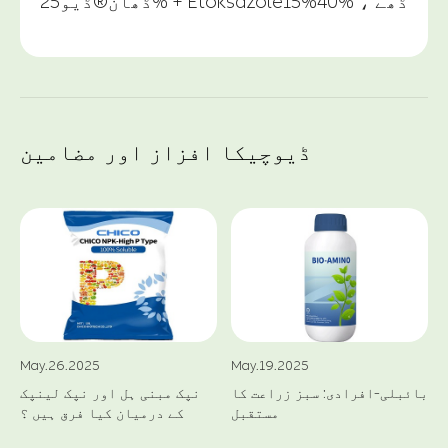
ں
ڈھان®ڈیو25% + Etoksazole15%40% ، ڈھے
ڈیوچیکا افزاز اور مضامین
May.26.2025
May.19.2025
بائبلی-افرادی: سبز زراعت کا
نپک مبنی ہل اور نپک لینپک
مستقبل
کے درمیان کیا فرق ہیں ؟