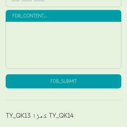
FDB_CONTENT...
FDB_SUBMIT
TY_QK13 کھڑا TY_QK14