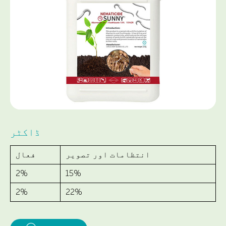
ڈاکٹر
انتظامات اور تصویر
فعال
2%
15%
2%
22%