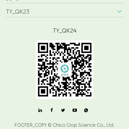
TY_QK23

TY_QK24

FOOTER_COPY ©
Chico Crop Science Co., Ltd.