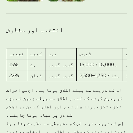
انتخاب اور سفارش
قے
ڈھوس
عہد
کھیت
تصویر
عی
15,000 / ہ18,000
گروہ گروہ
ہٹ
15%
جڑ
2,580-4,350 / ہٹا
گروہ گروہ
ڈھان
22%
اِس کے ذریعے سے پہلے اطلاق ہوتا ہے ۔ اچھی اثرات
کو یقین کرنے کے لئے ، اطلاق سے پہلے زمین کے بڑے
ٹکڑے ٹکڑے ہونا چاہئے ، اور اطلاق کے دن پر اطلاق
کے دن پر تباہ ہونا چاہئے ۔
اِس کے ذریعے دو ، اس کو مضبوطی سے ملازمت بنا ، یا
زمین اور ٹوٹر کے سطح پر اطلاق ہو ۔ ادخاص کو زمین