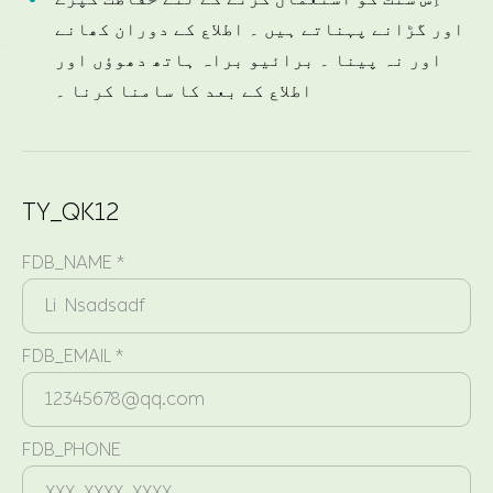
اور گڑانے پہناتے ہیں ۔ اطلاع کے دوران کھانے
اور نہ پینا ۔ برائیو براہ ہاتھ دھوؤں اور
اطلاع کے بعد کا سامنا کرنا ۔
TY_QK12
FDB_NAME *
FDB_EMAIL *
FDB_PHONE