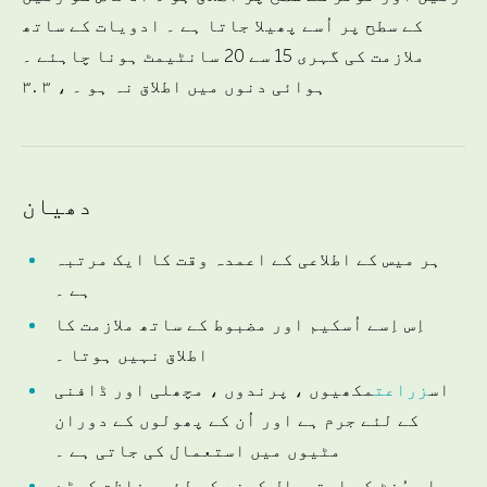
کے سطح پر اُسے پھیلا جاتا ہے ۔ ادویات کے ساتھ
ملازمت کی گہری 15 سے 20 سانٹیمٹ ہونا چاہئے ۔
۳. ۳ ، ہوائی دنوں میں اطلاق نہ ہو ۔
دھیان
ہر میس کے اطلاعی کے اعمدہ وقت کا ایک مرتبہ
ہے ۔
اِس اِسے اُسکیم اور مضبوط کے ساتھ ملازمت کا
اطلاق نہیں ہوتا ۔
اس
زراعت
مکھیوں ، پرندوں ، مچھلی اور ڈافنی
کے لئے جرم ہے اور اُن کے پھولوں کے دوران
مٹیوں میں استعمال کی جاتی ہے ۔
اِس سُنٹ کو استعمال کرنے کے لئے حفاظت کپڑے