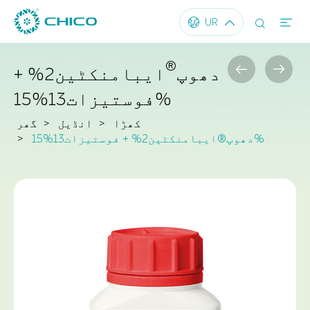




UR
®


دھوپ
ایبامنکٹین2% +
فوستیزات13%15%
کھڑا
انڈیل
گھر
دھوپ®ایبامنکٹین2% + فوستیزات13%15%