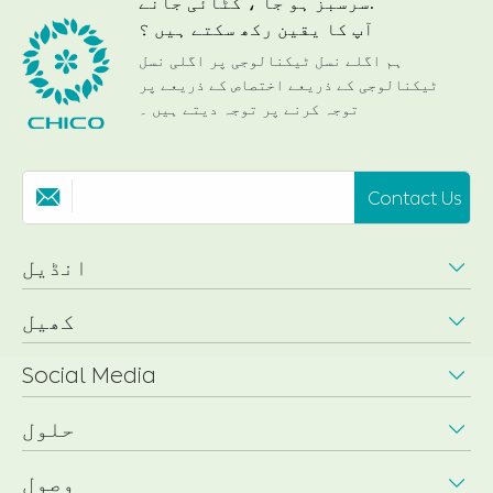
سرسبز ہو جا ، کٹائی جانے.
آپ کا یقین رکھ سکتے ہیں ؟
ہم اگلے نسل ٹیکنالوجی پر اگلی نسل
ٹیکنالوجی کے ذریعے اختصاص کے ذریعے پر
توجہ کرنے پر توجہ دیتے ہیں ۔
Contact Us

انڈیل

کھیل

Social Media

حلول

وصول
